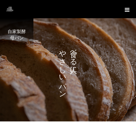
自家製酵
母パン
や
べ
さ
る
し
に
い
パ
ン